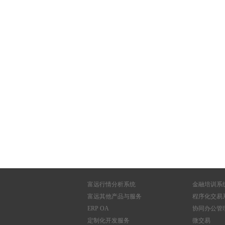
富远行情分析系统
金融培训系
富远其他产品与服务
程序化交易
ERP OA
协同办公管
定制化开发服务
微交易